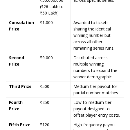
₹50,000,000
across specific series.
(₹26 Lakh to
₹50 Lakh)
Consolation
₹1,000
Awarded to tickets
Prize
sharing the identical
winning number but
across all other
remaining series runs.
Second
₹9,000
Distributed across
Prize
multiple winning
numbers to expand the
winner demographic.
Third Prize
₹500
Medium-tier payout for
partial number matches.
Fourth
₹250
Low-to-medium-tier
Prize
payout designed to
offset player entry costs.
Fifth Prize
₹120
High-frequency payout