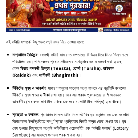
এই লটারি সম্পর্কে কিছু গুরুত্বপূর্ণ তথ্য নিচে দেওয়া হলো:
সাপ্তাহিক বৈচিত্র্য:
বঙ্গলক্ষ্মী লটারি সাধারণত সপ্তাহের বিভিন্ন দিনে ভিন্ন ভিন্ন নামে
পরিচালিত হয়। পশ্চিমবঙ্গের প্রধান নদীগুলোর নামানুসারে এর নামকরণ করা হয়েছে—
যেমন
ডিয়ার বঙ্গলক্ষ্মী তিস্তা (Teesta)
,
তোর্সা (Torsha)
,
রাইডাক
(Raidak)
এবং
ভাগীরথী (Bhagirathi)
।
টিকিটের মূল্য ও আকর্ষণ:
সাধারণ মানুষের সাধ্যের মধ্যে রাখতে এর প্রতিটি কাগজের
টিকিটের মূল্য মাত্র
৬ টাকা
রাখা হয়। তবে এর প্রথম পুরস্কারের রাশি অত্যন্ত
আকর্ষণীয় (সাধারণত লাখ টাকা থেকে শুরু করে ১ কোটি টাকা পর্যন্ত) হয়ে থাকে।
স্বচ্ছতা ও ফলাফল:
প্রতিদিন বিকেল ৪টার দিকে লটারির ড্র অনুষ্ঠিত হয় এবং সরকারি
বিচারকদের উপস্থিতিতে সম্পূর্ণ স্বচ্ছ প্রক্রিয়ায় বিজয়ী নম্বর বেছে নেওয়া হয়। ড্র
শেষ হওয়ার কিছুক্ষণের মধ্যেই অফিশিয়াল ওয়েবসাইট এবং “লটারি সংবাদ” (Lottery
Sambad) এর মাধ্যমে ফলাফল প্রকাশ করা হয়।