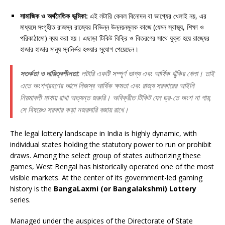
সামাজিক ও অর্থনৈতিক ভূমিকা:
এই লটারি কেবল বিনোদন বা ভাগ্যের খেলাই নয়, এর
মাধ্যমে সংগৃহীত রাজস্ব রাজ্যের বিভিন্ন উন্নয়নমূলক কাজে (যেমন স্বাস্থ্য, শিক্ষা ও
পরিকাঠামো) ব্যয় করা হয়। এছাড়া টিকিট বিক্রি ও বিতরণের সাথে যুক্ত হয়ে রাজ্যের
হাজার হাজার মানুষ স্বনির্ভর হওয়ার সুযোগ পেয়েছেন।
সতর্কতা ও দায়িত্বশীলতা:
লটারি একটি সম্পূর্ণ ভাগ্য এবং আর্থিক ঝুঁকির খেলা। তাই
এতে অংশগ্রহণের আগে নিজস্ব আর্থিক ক্ষমতা এবং রাজ্য সরকারের আইনি
নিয়মাবলী মাথায় রাখা অত্যন্ত জরুরি। অবিক্রীত টিকিট যেন ড্র-তে অংশ না পায়,
সে বিষয়েও সরকার কড়া নজরদারি বজায় রাখে।
The legal lottery landscape in India is highly dynamic, with
individual states holding the statutory power to run or prohibit
draws. Among the select group of states authorizing these
games, West Bengal has historically operated one of the most
visible markets. At the center of its government-led gaming
history is the
BangaLaxmi (or Bangalakshmi) Lottery
series.
Managed under the auspices of the Directorate of State