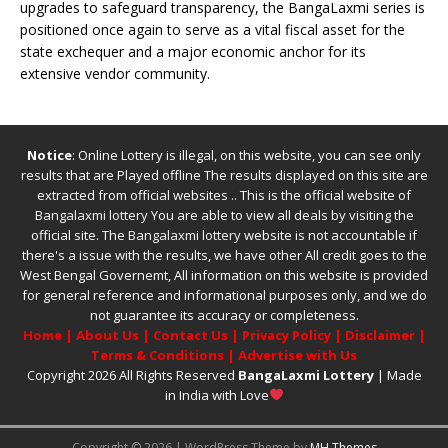
upgrades to safeguard transparency, the BangaLaxmi series is
positioned once again to serve as a vital fiscal asset for the
state exchequer and a major economic anchor for its
extensive vendor community.
Notice
: Online Lottery is illegal, on this website, you can see only
results that are Played offline The results displayed on this site are
extracted from official websites .. This is the official website of
Bangalaxmi lottery
You are able to view all deals by visiting the
official site.
The
Bangalaxmi lottery
website is not accountable if
there's a issue with the results, we have other
All credit goes to the
West Bengal Governemt, All information on this website is provided
for general reference and informational purposes only, and we do
not guarantee its accuracy or completeness.
Home
|
About Us
|
Contact Us
|
Privacy Policy
|
Disclaimer
|
Terms & Conditions
|
Advertise with Us
Copyright 2026 All Rights Reserved
BangaLaxmi Lottery
| Made
in India with Love
Copyright © 2026 | WordPress Theme by
MH Themes